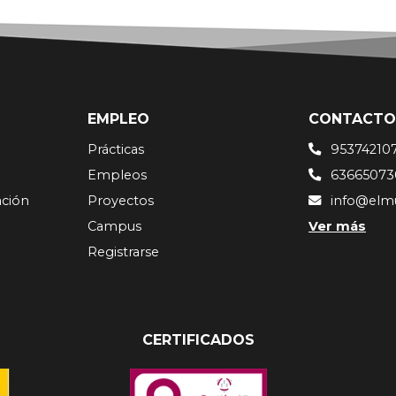
EMPLEO
CONTACTO
Prácticas
95374210
Empleos
63665073
ación
Proyectos
info@elm
Campus
Ver más
Registrarse
CERTIFICADOS