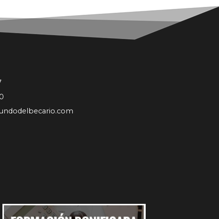
7
0
undodelbecario.com