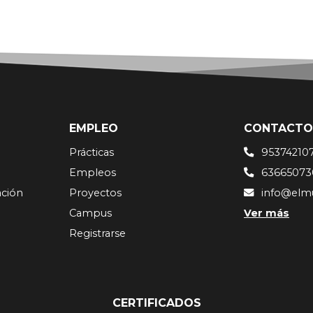
EMPLEO
CONTACTO
Prácticas
95374210
Empleos
63665073
ación
Proyectos
info@elm
Campus
Ver más
Registrarse
CERTIFICADOS