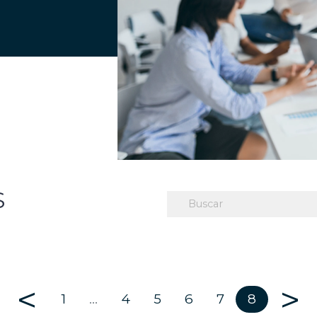
S
<
>
1
…
4
5
6
7
8