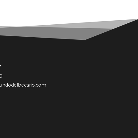
7
0
undodelbecario.com